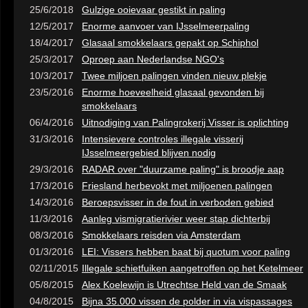
25/6/2018
Gulzige ooievaar gestikt in paling
12/5/2017
Enorme aanvoer van IJsselmeerpaling
18/4/2017
Glasaal smokkelaars gepakt op Schiphol
25/3/2017
Oproep aan Nederlandse NGO's
10/3/2017
Twee miljoen palingen vinden nieuw plekje
23/5/2016
Enorme hoeveelheid glasaal gevonden bij
smokkelaars
06/4/2016
Uitnodiging van Palingrokerij Visser is oplichting
31/3/2016
Intensievere controles illegale visserij
IJsselmeergebied blijven nodig
29/3/2016
RADAR over "duurzame paling" is broodje aap
17/3/2016
Friesland herbevokt met miljoenen palingen
14/3/2016
Beroepsvisser in de fout in verboden gebied
11/3/2016
Aanleg vismigratierivier weer stap dichterbij
08/3/2016
Smokkelaars reisden via Amsterdam
01/3/2016
LEI: Vissers hebben baat bij quotum voor paling
02/11/2015
Illegale schietfuiken aangetroffen op het Ketelmeer
05/8/2015
Alex Koelewijn is Utrechtse Held van de Smaak
04/8/2015
Bijna 35.000 vissen de polder in via vispassages