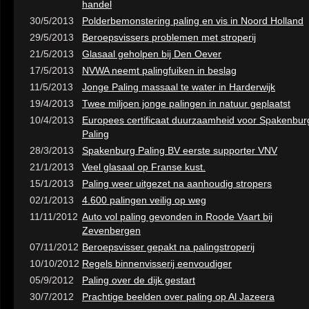
handel
30/5/2013
Polderbemonstering paling en vis in Noord Holland
29/5/2013
Beroepsvissers problemen met stroperij
21/5/2013
Glasaal geholpen bij Den Oever
17/5/2013
NVWA neemt palingfuiken in beslag
11/5/2013
Jonge Paling massaal te water in Harderwijk
19/4/2013
Twee miljoen jonge palingen in natuur geplaatst
10/4/2013
Europees certificaat duurzaamheid voor Spakenbur
Paling
28/3/2013
Spakenburg Paling BV eerste supporter VNV
21/1/2013
Veel glasaal op Franse kust.
15/1/2013
Paling weer uitgezet na aanhoudig stropers
02/1/2013
4.600 palingen veilig op weg
11/11/2012
Auto vol paling gevonden in Roode Vaart bij
Zevenbergen
07/11/2012
Beroepsvisser gepakt na palingstroperij
10/10/2012
Regels binnenvisserij eenvoudiger
05/9/2012
Paling over de dijk gestart
30/7/2012
Prachtige beelden over paling op Al Jazeera