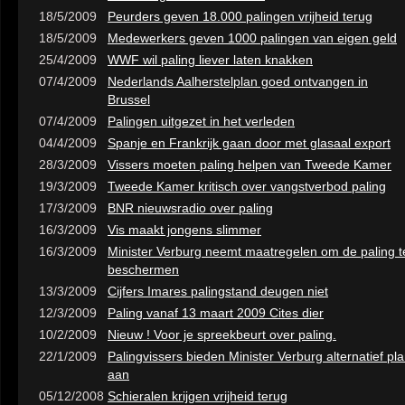
18/5/2009
Peurders geven 18.000 palingen vrijheid terug
18/5/2009
Medewerkers geven 1000 palingen van eigen geld
25/4/2009
WWF wil paling liever laten knakken
07/4/2009
Nederlands Aalherstelplan goed ontvangen in
Brussel
07/4/2009
Palingen uitgezet in het verleden
04/4/2009
Spanje en Frankrijk gaan door met glasaal export
28/3/2009
Vissers moeten paling helpen van Tweede Kamer
19/3/2009
Tweede Kamer kritisch over vangstverbod paling
17/3/2009
BNR nieuwsradio over paling
16/3/2009
Vis maakt jongens slimmer
16/3/2009
Minister Verburg neemt maatregelen om de paling t
beschermen
13/3/2009
Cijfers Imares palingstand deugen niet
12/3/2009
Paling vanaf 13 maart 2009 Cites dier
10/2/2009
Nieuw ! Voor je spreekbeurt over paling.
22/1/2009
Palingvissers bieden Minister Verburg alternatief pl
aan
05/12/2008
Schieralen krijgen vrijheid terug