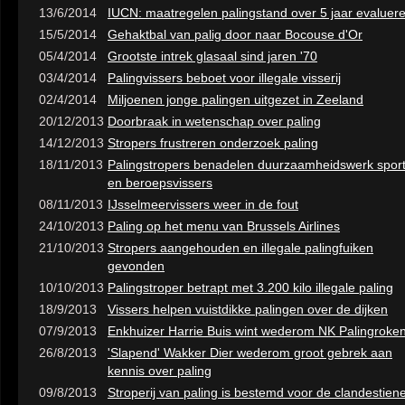
13/6/2014
IUCN: maatregelen palingstand over 5 jaar evaluer
15/5/2014
Gehaktbal van palig door naar Bocouse d'Or
05/4/2014
Grootste intrek glasaal sind jaren '70
03/4/2014
Palingvissers beboet voor illegale visserij
02/4/2014
Miljoenen jonge palingen uitgezet in Zeeland
20/12/2013
Doorbraak in wetenschap over paling
14/12/2013
Stropers frustreren onderzoek paling
18/11/2013
Palingstropers benadelen duurzaamheidswerk sport
en beroepsvissers
08/11/2013
IJsselmeervissers weer in de fout
24/10/2013
Paling op het menu van Brussels Airlines
21/10/2013
Stropers aangehouden en illegale palingfuiken
gevonden
10/10/2013
Palingstroper betrapt met 3.200 kilo illegale paling
18/9/2013
Vissers helpen vuistdikke palingen over de dijken
07/9/2013
Enkhuizer Harrie Buis wint wederom NK Palingroke
26/8/2013
'Slapend' Wakker Dier wederom groot gebrek aan
kennis over paling
09/8/2013
Stroperij van paling is bestemd voor de clandestien