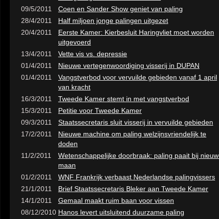
09/5/2011
Coen en Sander Show geniet van paling
28/4/2011
Half miljoen jonge palingen uitgezet
20/4/2011
Eerste Kamer: Kierbesluit Haringvliet moet worden
uitgevoerd
13/4/2011
Vette vis vs. depressie
01/4/2011
Nieuwe vertegenwoordiging visserij in DUPAN
01/4/2011
Vangstverbod voor vervuilde gebieden vanaf 1 april
van kracht
16/3/2011
Tweede Kamer stemt in met vangstverbod
15/3/2011
Petitie voor Tweede Kamer
09/3/2011
Staatssecretaris sluit visserij in vervuilde gebieden
17/2/2011
Nieuwe machine om paling welzijnsvriendelijk te
doden
11/2/2011
Wetenschappelijke doorbraak: paling paait bij nieu
maan
01/2/2011
WNF Frankrijk verbaast Nederlandse palingvissers
21/1/2011
Brief Staatssecretaris Bleker aan Tweede Kamer
14/1/2011
Gemaal maakt ruim baan voor vissen
08/12/2010
Hanos levert uitsluitend duurzame paling