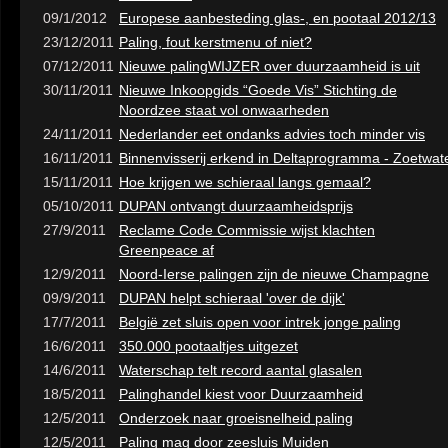
09/1/2012
Europese aanbesteding glas-, en pootaal 2012/13
23/12/2011
Paling, fout kerstmenu of niet?
07/12/2011
Nieuwe palingWIJZER over duurzaamheid is uit
30/11/2011
Nieuwe Inkoopgids “Goede Vis” Stichting de
Noordzee staat vol onwaarheden
24/11/2011
Nederlander eet ondanks advies toch minder vis
16/11/2011
Binnenvisserij erkend in Deltaprogramma - Zoetwat
15/11/2011
Hoe krijgen we schieraal langs gemaal?
05/10/2011
DUPAN ontvangt duurzaamheidsprijs
27/9/2011
Reclame Code Commissie wijst klachten
Greenpeace af
12/9/2011
Noord-Ierse palingen zijn de nieuwe Champagne
09/9/2011
DUPAN helpt schieraal 'over de dijk'
17/7/2011
België zet sluis open voor intrek jonge paling
16/6/2011
350.000 pootaaltjes uitgezet
14/6/2011
Waterschap telt record aantal glasalen
18/5/2011
Palinghandel kiest voor Duurzaamheid
12/5/2011
Onderzoek naar groeisnelheid paling
12/5/2011
Paling mag door zeesluis Muiden