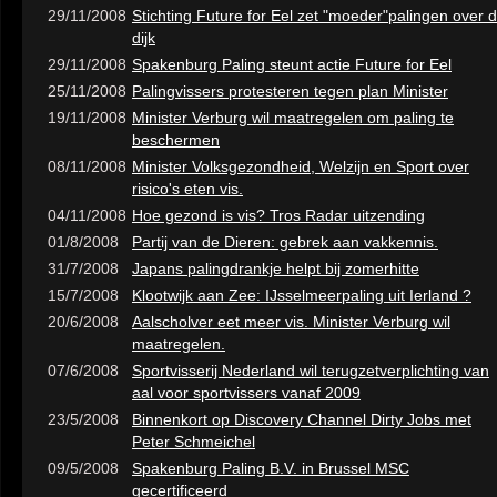
29/11/2008
Stichting Future for Eel zet "moeder"palingen over 
dijk
29/11/2008
Spakenburg Paling steunt actie Future for Eel
25/11/2008
Palingvissers protesteren tegen plan Minister
19/11/2008
Minister Verburg wil maatregelen om paling te
beschermen
08/11/2008
Minister Volksgezondheid, Welzijn en Sport over
risico's eten vis.
04/11/2008
Hoe gezond is vis? Tros Radar uitzending
01/8/2008
Partij van de Dieren: gebrek aan vakkennis.
31/7/2008
Japans palingdrankje helpt bij zomerhitte
15/7/2008
Klootwijk aan Zee: IJsselmeerpaling uit Ierland ?
20/6/2008
Aalscholver eet meer vis. Minister Verburg wil
maatregelen.
07/6/2008
Sportvisserij Nederland wil terugzetverplichting van
aal voor sportvissers vanaf 2009
23/5/2008
Binnenkort op Discovery Channel Dirty Jobs met
Peter Schmeichel
09/5/2008
Spakenburg Paling B.V. in Brussel MSC
gecertificeerd