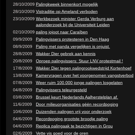
28/10/2009
Palingkweek binnenkort mogelijk
28/10/2009
Vistraditie op Ameland verboden
23/10/2009
Werkbezoek minister Gerda Verburg aan
aalonderzoek bij de Universiteit Leiden
02/10/2009
paling jojoot naar Caraïben
09/9/2009
Palingvissers protesteren in Den Haag
08/9/2009
Paling met panda vergelijken is onjuist.
28/8/2009
Wakker Dier gebrek aan kennis
20/8/2009
Oproep palingvissers: Stuur LNV protestmail !
17/8/2009
Wakker Dier tegen palingrookwedstrijd Kortenhoef
13/8/2009
Kamervragen over het voorgenomen vangstverbod
07/8/2009
Weer ruim 100.000 jonge palingen losgelaten
04/8/2009
Palingvissers teleurgesteld
03/8/2009
Brussel keurt Nederlands Aalherstelplan af.
11/6/2009
Door milieuorganisaties géén recordpoging
10/6/2009
Duizenden palingen vrij voor onderzoek
04/6/2009
Recordpoging grootste broodje paling
04/6/2009
Replica palingaak te bezichtigen in Grou
02/6/2009
Vette vis goed voor de oren