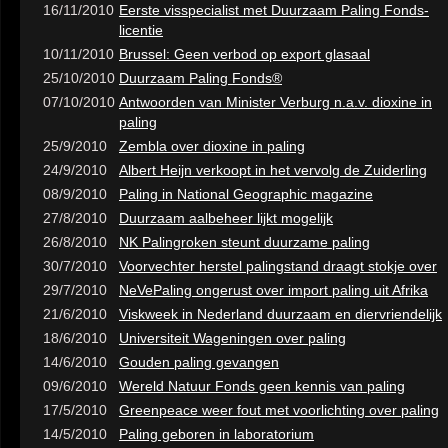
16/11/2010
Eerste visspecialist met Duurzaam Paling Fonds-
licentie
10/11/2010
Brussel: Geen verbod op export glasaal
25/10/2010
Duurzaam Paling Fonds®
07/10/2010
Antwoorden van Minister Verburg n.a.v. dioxine in
paling
25/9/2010
Zembla over dioxine in paling
24/9/2010
Albert Heijn verkoopt in het vervolg de Zuiderling
08/9/2010
Paling in National Geographic magazine
27/8/2010
Duurzaam aalbeheer lijkt mogelijk
26/8/2010
NK Palingroken steunt duurzame paling
30/7/2010
Voorvechter herstel palingstand draagt stokje over
29/7/2010
NeVePaling ongerust over import paling uit Afrika
21/6/2010
Viskweek in Nederland duurzaam en diervriendelijk
18/6/2010
Universiteit Wageningen over paling
14/6/2010
Gouden paling gevangen
09/6/2010
Wereld Natuur Fonds geen kennis van paling
17/5/2010
Greenpeace weer fout met voorlichting over paling
14/5/2010
Paling geboren in laboratorium