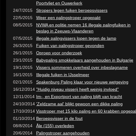
Poortvliet en Ouwerkerk
24/7/2015
Stropers legen fuiken beroepsvissers
22/5/2015
Weer een palingstroper opgepakt
08/5/2015
NVWA en politie nemen 16 illegale palingfuiken in
beslag in Zeeuws-Vlaanderen
07/5/2015
illegale palingvissers lopen tegen de lamp
26/3/2015
Fuiken van palingstroper gevonden
26/1/2015
Oproep voor onderzoek
23/1/2015
Babypaling smokkelaars aangehouden in Bulgarije
19/1/2015
Vissers sommeren overheid over inbeslagname
16/1/2015
Illegale fuiken in IJsselmeer
02/1/2015
Spakenburg Paling klaar voor nieuwe wetgeving
16/12/2014
"Huidig niveau visserij heeft weinig invloed"
12/11/2014
Im-, en Exportport van paling blijft van kracht
24/10/2014
'Zeldzame aal' blijkt gewoon een dikke paling
17/10/2014
Visstroper met 15 kilo paling en 60 krabben opgepa
01/10/2014
Beroepsvisser in de fout
08/8/2014
Åle (155) overleden
20/6/2014
Palingstroper aangehouden