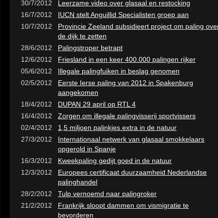
30/7/2012
Leerzame video over glasaal en restocking
16/7/2012
IUCN stelt Anguillid Specialisten groep aan
10/7/2012
Provincie Zeeland subsidieert project om paling ove
de dijk te zetten
28/6/2012
Palingstroper betrapt
12/6/2012
Friesland in een keer 400.000 palingen rijker
05/6/2012
Illegale palingfuiken in beslag genomen
02/5/2012
Eerste Ierse paling van 2012 in Spakenburg
aangekomen
18/4/2012
DUPAN 29 april op RTL 4
16/4/2012
Zorgen om illegale palingvisserij sportvissers
02/4/2012
1,5 miljoen palinkjes extra in de natuur
27/3/2012
Internationaal netwerk van glasaal smokkelaars
opgerold in Spanje
16/3/2012
Kweekpaling gedijt goed in de natuur
12/3/2012
Europees certificaat duurzaamheid Nederlandse
palinghandel
28/2/2012
Tulp vernoemd naar palingroker
21/2/2012
Frankrijk sloopt dammen om vismigratie te
bevorderen