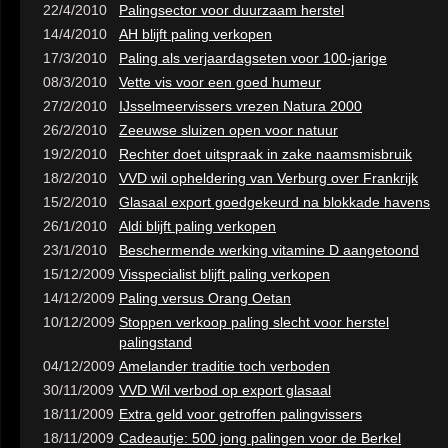
22/4/2010
Palingsector voor duurzaam herstel
14/4/2010
AH blijft paling verkopen
17/3/2010
Paling als verjaardagseten voor 100-jarige
08/3/2010
Vette vis voor een goed humeur
27/2/2010
IJsselmeervissers vrezen Natura 2000
26/2/2010
Zeeuwse sluizen open voor natuur
19/2/2010
Rechter doet uitspraak in zake naamsmisbruik
18/2/2010
VVD wil opheldering van Verburg over Frankrijk
15/2/2010
Glasaal export goedgekeurd na blokkade havens
26/1/2010
Aldi blijft paling verkopen
23/1/2010
Beschermende werking vitamine D aangetoond
15/12/2009
Visspecialist blijft paling verkopen
14/12/2009
Paling versus Orang Oetan
10/12/2009
Stoppen verkoop paling slecht voor herstel
palingstand
04/12/2009
Amelander traditie toch verboden
30/11/2009
VVD Wil verbod op export glasaal
18/11/2009
Extra geld voor getroffen palingvissers
18/11/2009
Cadeautje: 500 jong palingen voor de Berkel